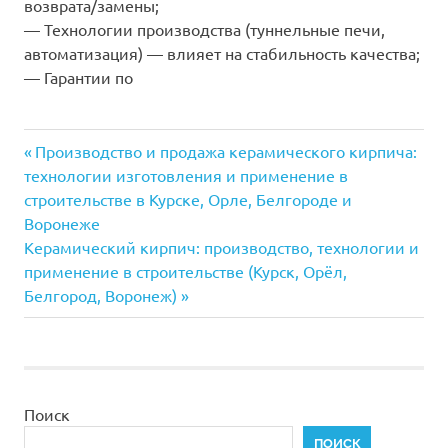
возврата/замены;
— Технологии производства (туннельные печи,
автоматизация) — влияет на стабильность качества;
— Гарантии по
Предыдущая
Навигация
Производство и продажа керамического кирпича:
запись:
технологии изготовления и применение в
по
строительстве в Курске, Орле, Белгороде и
Воронеже
записям
Следующая
Керамический кирпич: производство, технологии и
запись:
применение в строительстве (Курск, Орёл,
Белгород, Воронеж)
Поиск
ПОИСК