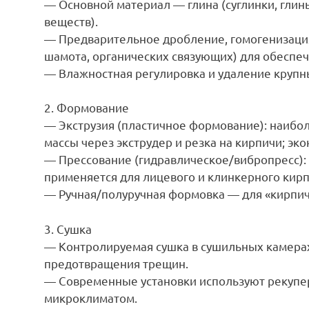
— Основной материал — глина (суглинки, гли
веществ).
— Предварительное дробление, гомогенизация
шамота, органических связующих) для обеспеч
— Влажностная регулировка и удаление крупн
2. Формование
— Экструзия (пластичное формование): наибо
массы через экструдер и резка на кирпичи; эк
— Прессование (гидравлическое/вибропресс): 
применяется для лицевого и клинкерного кирп
— Ручная/полуручная формовка — для «кирпич
3. Сушка
— Контролируемая сушка в сушильных камерах
предотвращения трещин.
— Современные установки используют рекупе
микроклиматом.