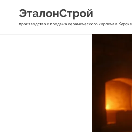
Перейти
ЭталонСтрой
к
содержимому
производство и продажа керамического кирпича в Курске